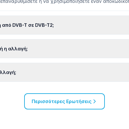
 καλύτερη εικόνα και ήχο. Αν η τηλεόρασή σας είναι πα
ν επαναρυθμίσετε ή να χρησιμοποιήσετε έναν αποκωδικο
ή από DVB-T σε DVB-T2;
τή η αλλαγή;
αλλαγή;
Περισσότερες Ερωτήσεις