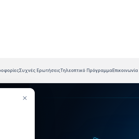
ροφορίες
Συχνές Ερωτήσεις
Τηλεοπτικό Πρόγραμμα
Επικοινωνία
τικά
ής
μό του
ή.