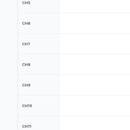
CH5
CH6
CH7
CH8
CH9
CH10
CH11