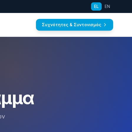
EL
EN
Συχνότητες & Συντονισμός
αμμα
ών