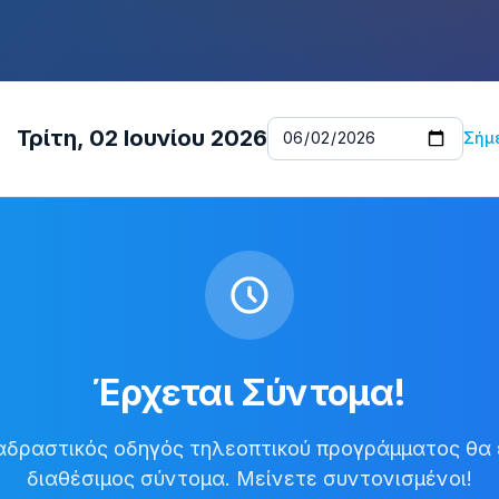
Τρίτη, 02 Ιουνίου 2026
Σήμ
Έρχεται Σύντομα!
αδραστικός οδηγός τηλεοπτικού προγράμματος θα 
διαθέσιμος σύντομα. Μείνετε συντονισμένοι!